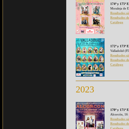
174ª y 175ª E
Moraleja de E
Resultados s
Resultados d
Catálogo
172ª y 173ª E
Valladolid (
Resultados s
Resultados d
Catálogo
2023
170ª y 171ª E
Alcorcón, 16 
Resultados s
Resultados d
Catálogo