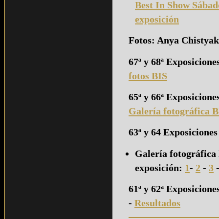
Best In Show Sábad
exposición
Fotos: Anya Chistya
67ª y 68ª Exposicione
fotos BIS
65ª y 66ª Exposicione
Galería fotográfica 
63ª y 64 Exposicione
Galería fotográfica
exposición:
1
-
2
-
3
61ª y 62ª Exposicione
-
Resultados