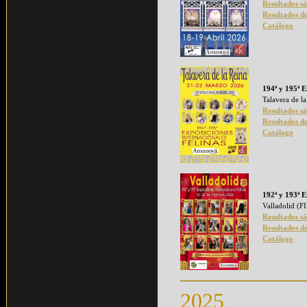
Resultados s
Resultados d
Catálogo
194ª y 195ª E
Talavera de l
Resultados s
Resultados d
Catálogo
192ª y 193ª E
Valladolid (
Resultados s
Resultados d
Catálogo
2025