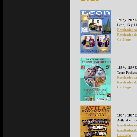
190ª y 191ª E
León, 13 y 1
Resultados s
Resultados d
Catálogo
188ª y 189ª E
Torre-Pachec
Resultados s
Resultados d
Catálogo
186ª y 187ª E
Avila, 4 y 5 
Resultados s
Resultados d
Catálogo