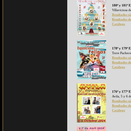
180ª y 181ª E
Villaviciosa 
Resultados s
Resultados d
Catálogo
178ª y 179ª E
Torre Pacheco
Resultados s
Resultados d
Catálogo
176ª y 177ª E
Avila, 5 y 6 
Resultados s
Resultados d
Catálogo