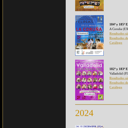
184ª y 185ª E
A Coruña (E
Resultados s
Resultados d
Catálogo
182ª y 183ª E
Valladolid (
Resultados s
Resultados d
Catálogo
2024