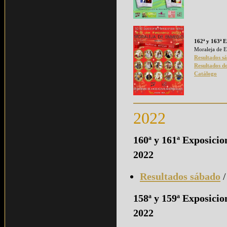
162ª y 163ª E
Moraleja de 
Resultados s
Resultados d
Catálogo
2022
160ª y 161ª Exposici
2022
Resultados sábado
158ª y 159ª Exposici
2022