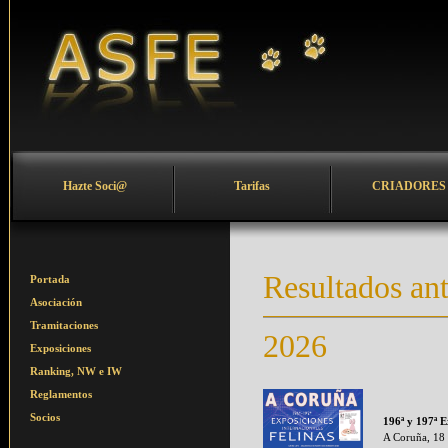
Hazte Soci@
Tarifas
CRIADORES
Resultados an
Portada
Asociación
Tramitaciones
2026
Exposiciones
Ranking, NW e IW
Reglamentos
Socios
196ª y 197ª E
A Coruña, 18 