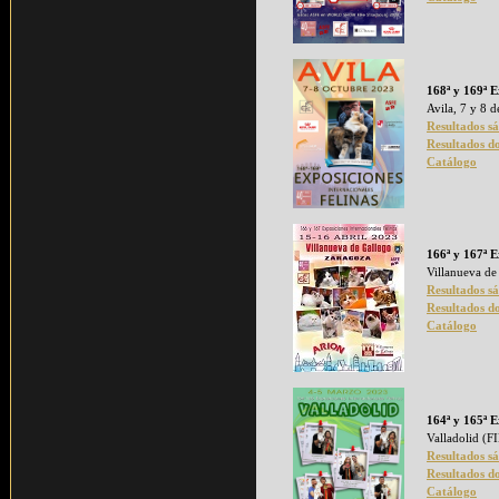
168ª y 169ª E
Avila, 7 y 8 
Resultados s
Resultados d
Catálogo
166ª y 167ª E
Villanueva de
Resultados s
Resultados d
Catálogo
164ª y 165ª E
Valladolid (
Resultados s
Resultados d
Catálogo